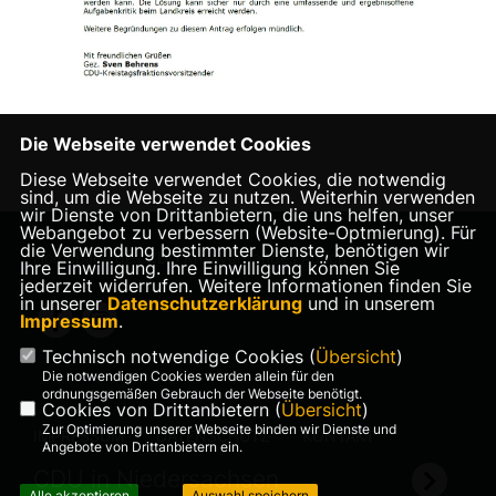
Die Webseite verwendet Cookies
Diese Webseite verwendet Cookies, die notwendig
sind, um die Webseite zu nutzen. Weiterhin verwenden
wir Dienste von Drittanbietern, die uns helfen, unser
Webangebot zu verbessern (Website-Optmierung). Für
die Verwendung bestimmter Dienste, benötigen wir
Homepage des CDU Kreisverbandes Aurich
Ihre Einwilligung. Ihre Einwilligung können Sie
jederzeit widerrufen. Weitere Informationen finden Sie
in unserer
Datenschutzerklärung
und in unserem
Impressum
.
Technisch notwendige Cookies (
Übersicht
)
Die notwendigen Cookies werden allein für den
ordnungsgemäßen Gebrauch der Webseite benötigt.
Cookies von Drittanbietern (
Übersicht
)
Zur Optimierung unserer Webseite binden wir Dienste und
IMPRESSUM
DATENSCHUTZ
KONTAKT
Angebote von Drittanbietern ein.
CDU in Niedersachsen
Alle akzeptieren
Auswahl speichern