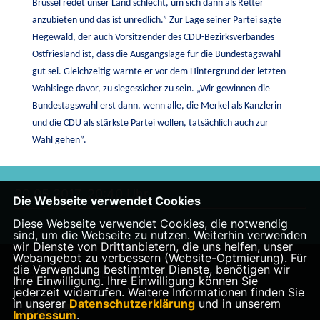
Brüssel redet unser Land schlecht, um sich dann als Retter
anzubieten und das ist unredlich.” Zur Lage seiner Partei sagte
Hegewald, der auch Vorsitzender des CDU-Bezirksverbandes
Ostfriesland ist, dass die Ausgangslage für die Bundestagswahl
gut sei. Gleichzeitig warnte er vor dem Hintergrund der letzten
Wahlsiege davor, zu siegessicher zu sein. „Wir gewinnen die
Bundestagswahl erst dann, wenn alle, die Merkel als Kanzlerin
und die CDU als stärkste Partei wollen, tatsächlich auch zur
Wahl gehen”.
20.05.2017, 20:40 Uhr
Die Webseite verwendet Cookies
Diese Webseite verwendet Cookies, die notwendig
sind, um die Webseite zu nutzen. Weiterhin verwenden
wir Dienste von Drittanbietern, die uns helfen, unser
Webangebot zu verbessern (Website-Optmierung). Für
die Verwendung bestimmter Dienste, benötigen wir
Homepage des CDU Kreisverbandes Aurich
Ihre Einwilligung. Ihre Einwilligung können Sie
jederzeit widerrufen. Weitere Informationen finden Sie
in unserer
Datenschutzerklärung
und in unserem
Impressum
.