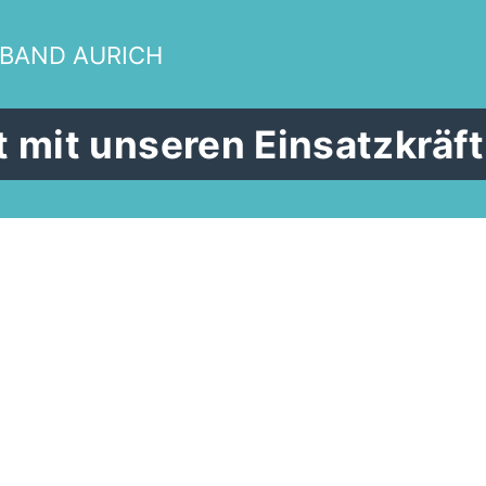
RBAND AURICH
̈t mit unseren Einsatzkrä